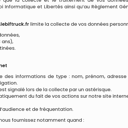
que la collecte et le traitement de vos données p
Loi Informatique et Libertés ainsi qu’au Règlement Gé
ebiftruck.fr
limite la collecte de vos données personne
 données,
 ans),
tinées.
rnet
te des informations de type : nom, prénom, adresse
gation.
est signalé lors de la collecte par un astérisque.
quement du fait de vos actions sur notre site interne
audience et de fréquentation.
 nous fournissez notamment quand :